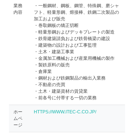
業務
・一般鋼材、鋼板、鋼管、特殊鋼、磨シャ
内容
フト、軽量形鋼、熔接棒、鉄鋼二次製品の
加工および販売
・巻取鋼板の矯正切断
・軽量形鋼およびデッキプレートの製造
・鉄骨建築請負および鉄骨橋梁の建設
・建築物の設計および工事監理
・土木・建築工事業
・金属加工機械および産業用機械の製作
・製鉄原料の販売
・倉庫業
・鋼材および鉄鋼製品の輸出入業務
・不動産の売買
・土木・建築資材の賃貸業
・前各号に付帯する一切の業務
ホー
HTTPS://WWW.ITEC-C.CO.JP/
ムペ
ージ