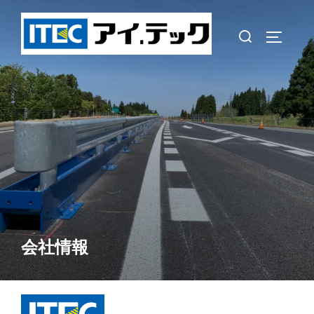
コ
ン
検
サイドバ
テ
索
ン
対
ツ
象:
へ
ス
キ
ッ
プ
会社情報